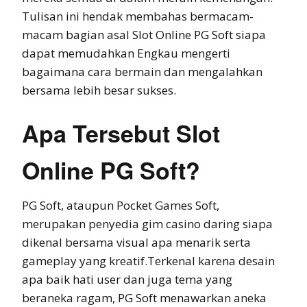
Tulisan ini hendak membahas bermacam-
macam bagian asal Slot Online PG Soft siapa
dapat memudahkan Engkau mengerti
bagaimana cara bermain dan mengalahkan
bersama lebih besar sukses.
Apa Tersebut Slot
Online PG Soft?
PG Soft, ataupun Pocket Games Soft,
merupakan penyedia gim casino daring siapa
dikenal bersama visual apa menarik serta
gameplay yang kreatif.Terkenal karena desain
apa baik hati user dan juga tema yang
beraneka ragam, PG Soft menawarkan aneka