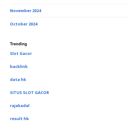
November 2024
October 2024
Trending
Slot Gacor
backlink
data hk
SITUS SLOT GACOR
rajakadal
result hk