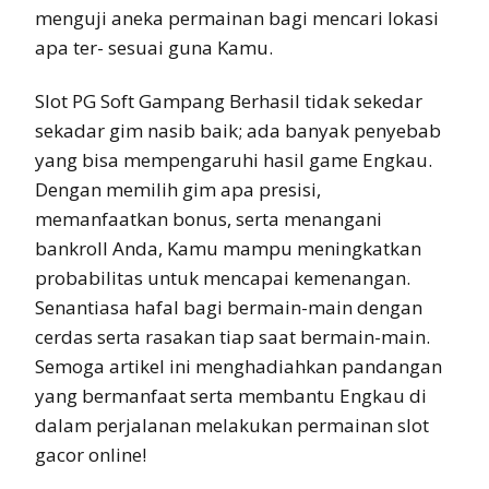
menguji aneka permainan bagi mencari lokasi
apa ter- sesuai guna Kamu.
Slot PG Soft Gampang Berhasil tidak sekedar
sekadar gim nasib baik; ada banyak penyebab
yang bisa mempengaruhi hasil game Engkau.
Dengan memilih gim apa presisi,
memanfaatkan bonus, serta menangani
bankroll Anda, Kamu mampu meningkatkan
probabilitas untuk mencapai kemenangan.
Senantiasa hafal bagi bermain-main dengan
cerdas serta rasakan tiap saat bermain-main.
Semoga artikel ini menghadiahkan pandangan
yang bermanfaat serta membantu Engkau di
dalam perjalanan melakukan permainan slot
gacor online!