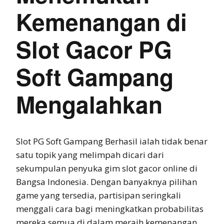
Kemenangan di
Slot Gacor PG
Soft Gampang
Mengalahkan
Slot PG Soft Gampang Berhasil ialah tidak benar
satu topik yang melimpah dicari dari
sekumpulan penyuka gim slot gacor online di
Bangsa Indonesia. Dengan banyaknya pilihan
game yang tersedia, partisipan seringkali
menggali cara bagi meningkatkan probabilitas
mereka semua di dalam meraih kemenangan.