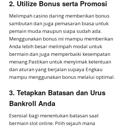
2. Utilize Bonus serta Promosi
Melimpah casino daring memberikan bonus
sambutan dan juga pemasaran biasa untuk
pemain muda maupun siapa sudah ada.
Menggunakan bonus ini mampu memberikan
Anda lebih besar melimpah modal untuk
bermain dan juga memperbaiki kesempatan
menang.Pastikan untuk menyimak ketentuan
dan aturan yang berjalan supaya Engkau
mampu menggunakan bonus melalui optimal.
3. Tetapkan Batasan dan Urus
Bankroll Anda
Esensial bagi menentukan batasan saat
bermain slot online. Pilih sejauh mana