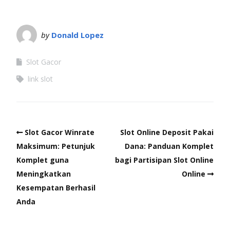
by
Donald Lopez
Slot Gacor
link slot
Slot Gacor Winrate
Slot Online Deposit Pakai
Maksimum: Petunjuk
Dana: Panduan Komplet
Komplet guna
bagi Partisipan Slot Online
Meningkatkan
Online
Kesempatan Berhasil
Anda