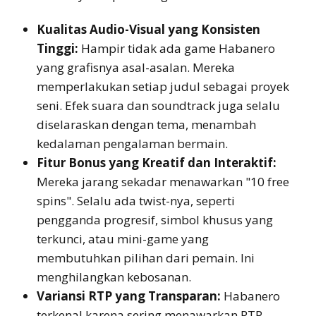
Kualitas Audio-Visual yang Konsisten
Tinggi:
Hampir tidak ada game Habanero
yang grafisnya asal-asalan. Mereka
memperlakukan setiap judul sebagai proyek
seni. Efek suara dan soundtrack juga selalu
diselaraskan dengan tema, menambah
kedalaman pengalaman bermain.
Fitur Bonus yang Kreatif dan Interaktif:
Mereka jarang sekadar menawarkan "10 free
spins". Selalu ada twist-nya, seperti
pengganda progresif, simbol khusus yang
terkunci, atau mini-game yang
membutuhkan pilihan dari pemain. Ini
menghilangkan kebosanan.
Variansi RTP yang Transparan:
Habanero
terkenal karena sering menawarkan RTP