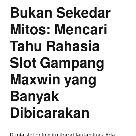
Bukan Sekedar
Mitos: Mencari
Tahu Rahasia
Slot Gampang
Maxwin yang
Banyak
Dibicarakan
Dunia slot online itu ibarat lautan luas. Ada