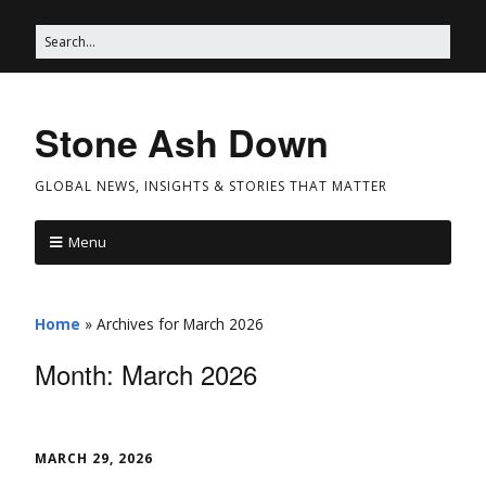
Stone Ash Down
GLOBAL NEWS, INSIGHTS & STORIES THAT MATTER
Menu
Home
»
Archives for March 2026
Month:
March 2026
MARCH 29, 2026