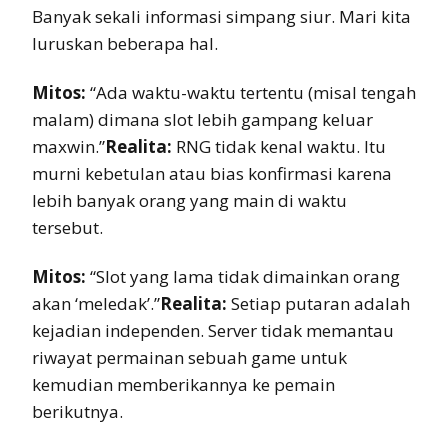
Banyak sekali informasi simpang siur. Mari kita
luruskan beberapa hal.
Mitos:
“Ada waktu-waktu tertentu (misal tengah
malam) dimana slot lebih gampang keluar
maxwin.”
Realita:
RNG tidak kenal waktu. Itu
murni kebetulan atau bias konfirmasi karena
lebih banyak orang yang main di waktu
tersebut.
Mitos:
“Slot yang lama tidak dimainkan orang
akan ‘meledak’.”
Realita:
Setiap putaran adalah
kejadian independen. Server tidak memantau
riwayat permainan sebuah game untuk
kemudian memberikannya ke pemain
berikutnya.