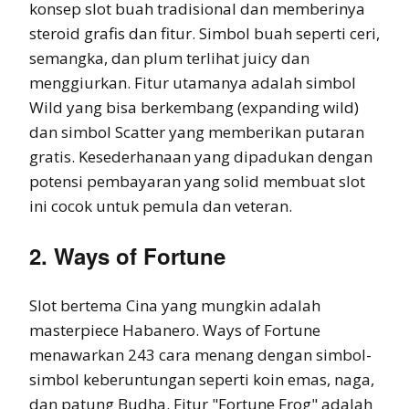
konsep slot buah tradisional dan memberinya
steroid grafis dan fitur. Simbol buah seperti ceri,
semangka, dan plum terlihat juicy dan
menggiurkan. Fitur utamanya adalah simbol
Wild yang bisa berkembang (expanding wild)
dan simbol Scatter yang memberikan putaran
gratis. Kesederhanaan yang dipadukan dengan
potensi pembayaran yang solid membuat slot
ini cocok untuk pemula dan veteran.
2. Ways of Fortune
Slot bertema Cina yang mungkin adalah
masterpiece Habanero. Ways of Fortune
menawarkan 243 cara menang dengan simbol-
simbol keberuntungan seperti koin emas, naga,
dan patung Budha. Fitur "Fortune Frog" adalah