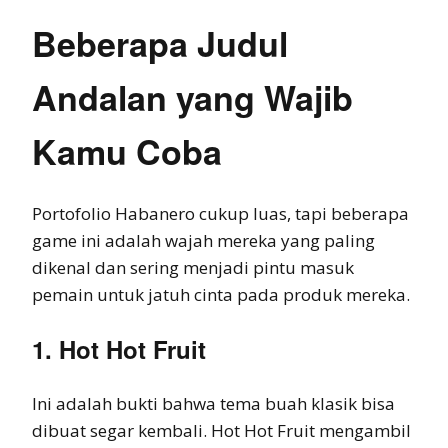
Beberapa Judul
Andalan yang Wajib
Kamu Coba
Portofolio Habanero cukup luas, tapi beberapa
game ini adalah wajah mereka yang paling
dikenal dan sering menjadi pintu masuk
pemain untuk jatuh cinta pada produk mereka.
1. Hot Hot Fruit
Ini adalah bukti bahwa tema buah klasik bisa
dibuat segar kembali. Hot Hot Fruit mengambil