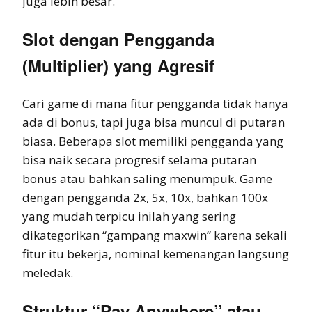
juga lebih besar.
Slot dengan Pengganda
(Multiplier) yang Agresif
Cari game di mana fitur pengganda tidak hanya
ada di bonus, tapi juga bisa muncul di putaran
biasa. Beberapa slot memiliki pengganda yang
bisa naik secara progresif selama putaran
bonus atau bahkan saling menumpuk. Game
dengan pengganda 2x, 5x, 10x, bahkan 100x
yang mudah terpicu inilah yang sering
dikategorikan “gampang maxwin” karena sekali
fitur itu bekerja, nominal kemenangan langsung
meledak.
Struktur “Pay Anywhere” atau