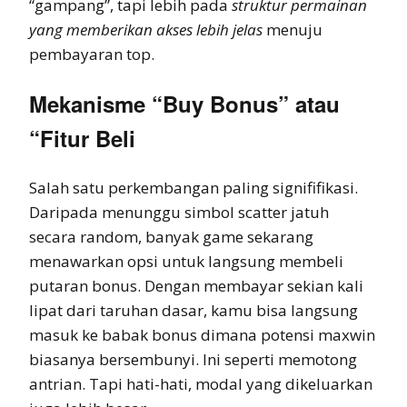
“gampang”, tapi lebih pada
struktur permainan
yang memberikan akses lebih jelas
menuju
pembayaran top.
Mekanisme “Buy Bonus” atau
“Fitur Beli
Salah satu perkembangan paling signififikasi.
Daripada menunggu simbol scatter jatuh
secara random, banyak game sekarang
menawarkan opsi untuk langsung membeli
putaran bonus. Dengan membayar sekian kali
lipat dari taruhan dasar, kamu bisa langsung
masuk ke babak bonus dimana potensi maxwin
biasanya bersembunyi. Ini seperti memotong
antrian. Tapi hati-hati, modal yang dikeluarkan