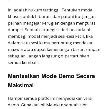
Ini adalah hukum tertinggi. Tentukan modal
khusus untuk hiburan, dan patuhi itu. Jangan
pernah mengejar kerugian dengan menguras
dompet. Sebuah strategi sederhana adalah
membagi modal menjadi sesi-sesi kecil. Jika
dalam satu sesi kamu beruntung mendekati
maxwin atau dapat kemenangan besar, simpan
sebagian. Jangan langsung dipertaruhkan
semua kembali.
Manfaatkan Mode Demo Secara
Maksimal
Hampir semua platform menyediakan versi
demo. Gunakan ini! Mainkan sebuah slot