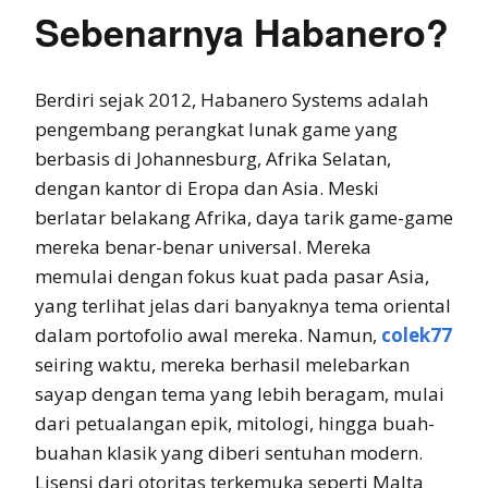
Sebenarnya Habanero?
Berdiri sejak 2012, Habanero Systems adalah
pengembang perangkat lunak game yang
berbasis di Johannesburg, Afrika Selatan,
dengan kantor di Eropa dan Asia. Meski
berlatar belakang Afrika, daya tarik game-game
mereka benar-benar universal. Mereka
memulai dengan fokus kuat pada pasar Asia,
yang terlihat jelas dari banyaknya tema oriental
dalam portofolio awal mereka. Namun,
colek77
seiring waktu, mereka berhasil melebarkan
sayap dengan tema yang lebih beragam, mulai
dari petualangan epik, mitologi, hingga buah-
buahan klasik yang diberi sentuhan modern.
Lisensi dari otoritas terkemuka seperti Malta