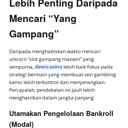
Lebih Penting Daripada
Mencari “Yang
Gampang”
Daripada menghabiskan waktu mencari
unicorn “slot gampang maxwin” yang
sempurna,
dewicasino
lebih baik fokus pada
strategi bermain yang membuat sesi gambling
kamu lebih terkontrol dan menyenangkan.
Percayalah, pendekatan ini jauh lebih
menghasilkan dalam jangka panjang.
Utamakan Pengelolaan Bankroll
(Modal)