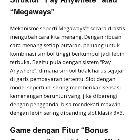
“Megaways”
Mekanisme seperti Megaways™ secara drastis
mengubah cara kita menang. Dengan ribuan
cara menang setiap putaran, peluang untuk
kombinasi simbol tinggi berkumpul jadi lebih
terbuka. Begitu pula dengan sistem “Pay
Anywhere”, dimana simbol tidak harus sejajar
di garis pembayaran tertentu. Slot dengan
model seperti ini sering memberikan sensasi
kemenangan beruntun yang, jika dibarengi
dengan pengganda, bisa mendekati maxwin
dengan lebih sering dibanding slot klasik 3×3.
Game dengan Fitur “Bonus