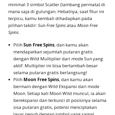
minimal 3 simbol Scatter (lambang permata) di
mana saja di gulungan. Hebatnya, saat fitur ini
terpicu, kamu kembali dihadapkan pada
pilihan takdir:
Sun Free Spins
atau
Moon Free
Spins
.
Pilih
Sun Free Spins
, dan kamu akan
mendapatkan sejumlah putaran gratis
dengan Wild Multiplier dari mode Sun yang
aktif. Multiplier ini bisa bertambah besar
selama putaran gratis berlangsung!
Pilih
Moon Free Spins
, dan kamu akan
bermain dengan Wild Ekspansi dari mode
Moon. Setiap kali Moon Wild muncul, ia akan
berekspansi dan terkunci di posisinya selama
sisa putaran gratis, potensi menciptakan
layar penuh dengan simbol yang sama!