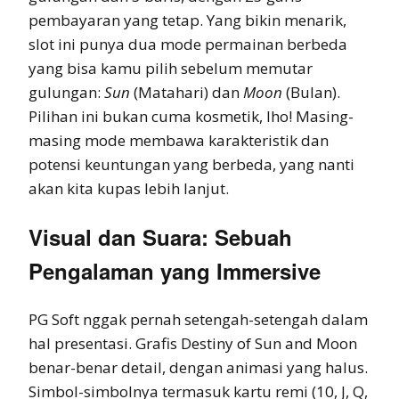
pembayaran yang tetap. Yang bikin menarik,
slot ini punya dua mode permainan berbeda
yang bisa kamu pilih sebelum memutar
gulungan:
Sun
(Matahari) dan
Moon
(Bulan).
Pilihan ini bukan cuma kosmetik, lho! Masing-
masing mode membawa karakteristik dan
potensi keuntungan yang berbeda, yang nanti
akan kita kupas lebih lanjut.
Visual dan Suara: Sebuah
Pengalaman yang Immersive
PG Soft nggak pernah setengah-setengah dalam
hal presentasi. Grafis Destiny of Sun and Moon
benar-benar detail, dengan animasi yang halus.
Simbol-simbolnya termasuk kartu remi (10, J, Q,