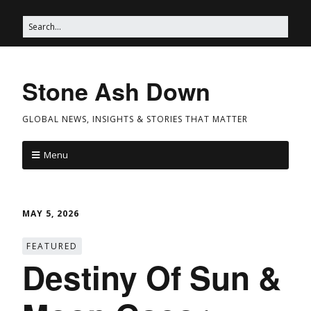
Stone Ash Down
GLOBAL NEWS, INSIGHTS & STORIES THAT MATTER
Menu
MAY 5, 2026
FEATURED
Destiny Of Sun &