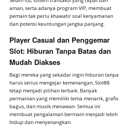
Selain itu, sistem transaksi yang cepat dan
aman, serta adanya program VIP, membuat
pemain tak perlu khawatir soal kenyamanan
dan potensi keuntungan jangka panjang.
Player Casual dan Penggemar
Slot: Hiburan Tanpa Batas dan
Mudah Diakses
Bagi mereka yang sekadar ingin hiburan tanpa
harus serius mengejar kemenangan, Slot88
tetap menjadi pilihan terbaik. Banyak
permainan yang memiliki tema menarik, grafis
bagus, dan musik menawan. Semua ini
membuat pengalaman bermain menjadi lebih
hidup dan menyenangkan.