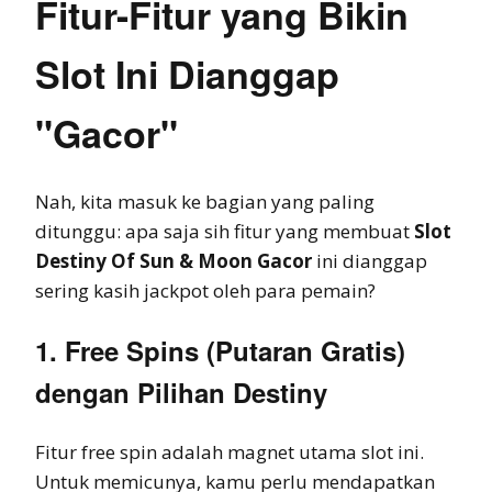
Fitur-Fitur yang Bikin
Slot Ini Dianggap
"Gacor"
Nah, kita masuk ke bagian yang paling
ditunggu: apa saja sih fitur yang membuat
Slot
Destiny Of Sun & Moon Gacor
ini dianggap
sering kasih jackpot oleh para pemain?
1. Free Spins (Putaran Gratis)
dengan Pilihan Destiny
Fitur free spin adalah magnet utama slot ini.
Untuk memicunya, kamu perlu mendapatkan