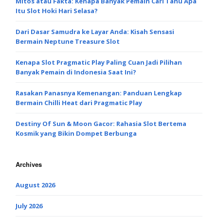
Mitos atau Fakta: Kenapa Banyak Pemain Cari Tahu Apa
Itu Slot Hoki Hari Selasa?
Dari Dasar Samudra ke Layar Anda: Kisah Sensasi
Bermain Neptune Treasure Slot
Kenapa Slot Pragmatic Play Paling Cuan Jadi Pilihan
Banyak Pemain di Indonesia Saat Ini?
Rasakan Panasnya Kemenangan: Panduan Lengkap
Bermain Chilli Heat dari Pragmatic Play
Destiny Of Sun & Moon Gacor: Rahasia Slot Bertema
Kosmik yang Bikin Dompet Berbunga
Archives
August 2026
July 2026