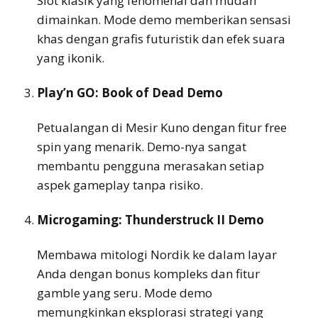
Slot klasik yang fenomenal dan mudah
dimainkan. Mode demo memberikan sensasi
khas dengan grafis futuristik dan efek suara
yang ikonik.
Play’n GO: Book of Dead Demo
Petualangan di Mesir Kuno dengan fitur free
spin yang menarik. Demo-nya sangat
membantu pengguna merasakan setiap
aspek gameplay tanpa risiko.
Microgaming: Thunderstruck II Demo
Membawa mitologi Nordik ke dalam layar
Anda dengan bonus kompleks dan fitur
gamble yang seru. Mode demo
memungkinkan eksplorasi strategi yang