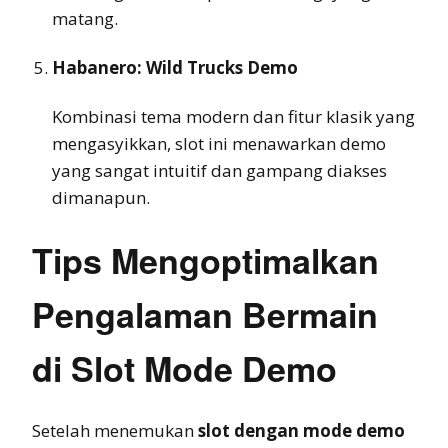
matang.
Habanero: Wild Trucks Demo
Kombinasi tema modern dan fitur klasik yang
mengasyikkan, slot ini menawarkan demo
yang sangat intuitif dan gampang diakses
dimanapun.
Tips Mengoptimalkan
Pengalaman Bermain
di Slot Mode Demo
Setelah menemukan
slot dengan mode demo