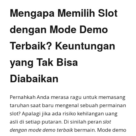
Mengapa Memilih Slot
dengan Mode Demo
Terbaik? Keuntungan
yang Tak Bisa
Diabaikan
Pernahkah Anda merasa ragu untuk memasang
taruhan saat baru mengenal sebuah permainan
slot? Apalagi jika ada risiko kehilangan uang
asli di setiap putaran. Di sinilah peran
slot
dengan mode demo terbaik
bermain. Mode demo