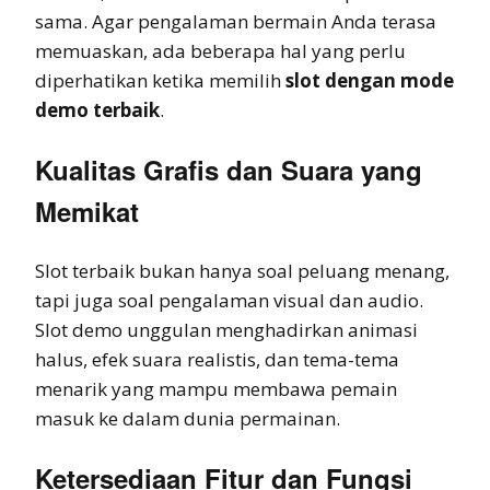
sama. Agar pengalaman bermain Anda terasa
memuaskan, ada beberapa hal yang perlu
diperhatikan ketika memilih
slot dengan mode
demo terbaik
.
Kualitas Grafis dan Suara yang
Memikat
Slot terbaik bukan hanya soal peluang menang,
tapi juga soal pengalaman visual dan audio.
Slot demo unggulan menghadirkan animasi
halus, efek suara realistis, dan tema-tema
menarik yang mampu membawa pemain
masuk ke dalam dunia permainan.
Ketersediaan Fitur dan Fungsi