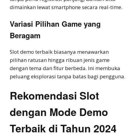
dimainkan lewat smartphone secara real-time.
Variasi Pilihan Game yang
Beragam
Slot demo terbaik biasanya menawarkan
pilihan ratusan hingga ribuan jenis game
dengan tema dan fitur berbeda. Ini membuka
peluang eksplorasi tanpa batas bagi pengguna.
Rekomendasi Slot
dengan Mode Demo
Terbaik di Tahun 2024