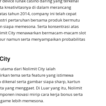
 device lunak casino daring yang terkenal
a kreativitasnya di dalam merancang
atas tahun 2014, company ini telah cepat
dustri pertaruhan bersama produk bermutu
in siapa memesona. Serta konsentrasi atas
Nolimit City menawarkan bermacam-macam slot
bur namun serta menyampaikan probabilitas
City
utama dari Nolimit City ialah
an tema serta feature yang istimewa
dikenal serta gambar siapa sharp, kartun
ita yang menggaet. Di Luar yang itu, Nolimit
mponen inovasi mirip cara kerja bonus serta
an game lebih memesona.