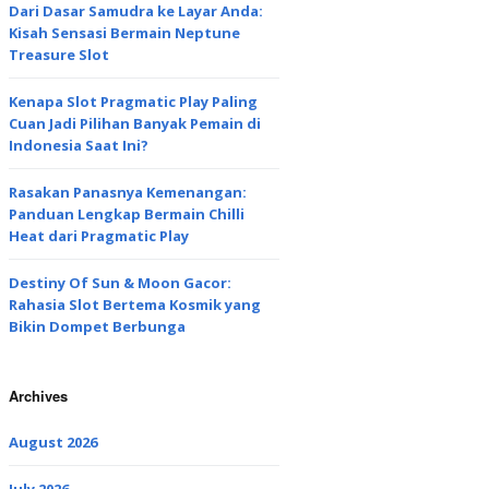
Dari Dasar Samudra ke Layar Anda:
Kisah Sensasi Bermain Neptune
Treasure Slot
Kenapa Slot Pragmatic Play Paling
Cuan Jadi Pilihan Banyak Pemain di
Indonesia Saat Ini?
Rasakan Panasnya Kemenangan:
Panduan Lengkap Bermain Chilli
Heat dari Pragmatic Play
Destiny Of Sun & Moon Gacor:
Rahasia Slot Bertema Kosmik yang
Bikin Dompet Berbunga
Archives
August 2026