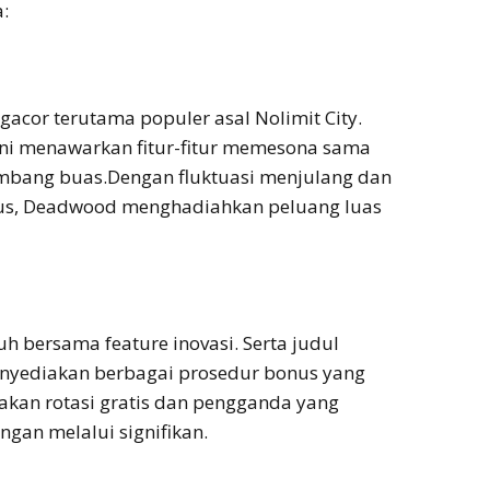
:
 gacor terutama populer asal Nolimit City.
ini menawarkan fitur-fitur memesona sama
 lambang buas.Dengan fluktuasi menjulang dan
agus, Deadwood menghadiahkan peluang luas
uh bersama feature inovasi. Serta judul
menyediakan berbagai prosedur bonus yang
kan rotasi gratis dan pengganda yang
gan melalui signifikan.