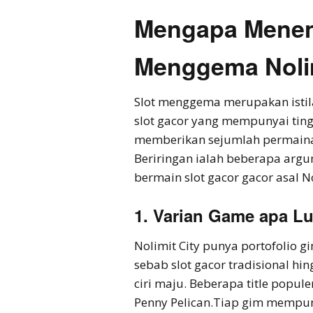
Mengapa Menen
Menggema Nolim
Slot menggema merupakan istil
slot gacor yang mempunyai ting
memberikan sejumlah permainan 
Beriringan ialah beberapa arg
bermain slot gacor gacor asal No
1. Varian Game apa L
Nolimit City punya portofolio 
sebab slot gacor tradisional hi
ciri maju. Beberapa title popu
Penny Pelican.Tiap gim mempuny