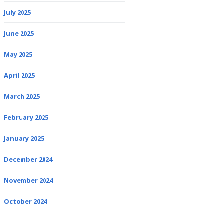
July 2025
June 2025
May 2025
April 2025
March 2025
February 2025
January 2025
December 2024
November 2024
October 2024