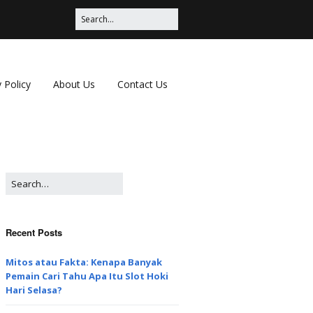
 Policy
About Us
Contact Us
Recent Posts
Mitos atau Fakta: Kenapa Banyak
Pemain Cari Tahu Apa Itu Slot Hoki
Hari Selasa?