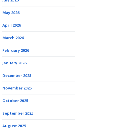
July 2026
May 2026
April 2026
March 2026
February 2026
January 2026
December 2025
November 2025
October 2025
September 2025
August 2025