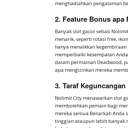
menghadiahkan pengalaman be
2. Feature Bonus apa 
Banyak slot gacor sebab Nolimit
menarik, seperti rotasi free, iko
hanya menaikkan kegembiraan
memperbaiki kesempatan Anda 
dalam permainan Deadwood, par
apa mengizinkan mereka membeli 
3. Taraf Keguncangan
Nolimit City menawarkan slot ga
membolehkan pemain bagi mene
mereka semua.Benarkah Anda s
tinggian ataupun lebih banyak