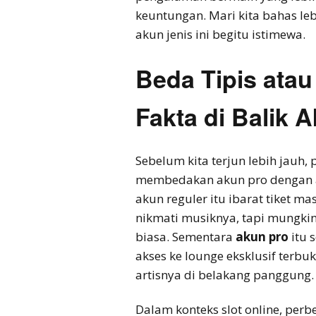
keuntungan. Mari kita bahas l
akun jenis ini begitu istimewa.
Beda Tipis ata
Fakta di Balik 
Sebelum kita terjun lebih jauh,
membedakan akun pro dengan ak
akun reguler itu ibarat tiket m
nikmati musiknya, tapi mungki
biasa. Sementara
akun pro
itu s
akses ke lounge eksklusif terb
artisnya di belakang panggung.
Dalam konteks slot online, per