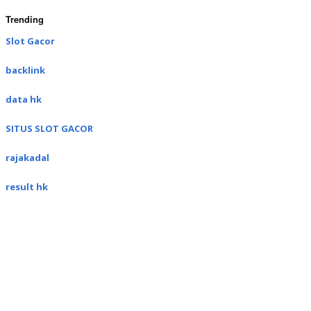
Trending
Slot Gacor
backlink
data hk
SITUS SLOT GACOR
rajakadal
result hk