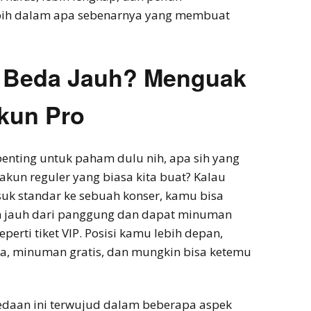
ebih dalam apa sebenarnya yang membuat
u Beda Jauh? Menguak
Akun Pro
 penting untuk paham dulu nih, apa sih yang
un reguler yang biasa kita buat? Kalau
asuk standar ke sebuah konser, kamu bisa
n jauh dari panggung dan dapat minuman
eperti tiket VIP. Posisi kamu lebih depan,
uka, minuman gratis, dan mungkin bisa ketemu
bedaan ini terwujud dalam beberapa aspek