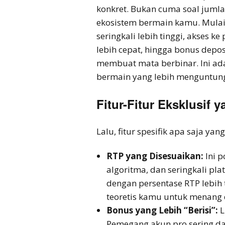
konkret. Bukan cuma soal juml
ekosistem bermain kamu. Mulai d
seringkali lebih tinggi, akses ke
lebih cepat, hingga bonus depo
membuat mata berbinar. Ini ad
bermain yang lebih menguntun
Fitur-Fitur Eksklusif
Lalu, fitur spesifik apa saja ya
RTP yang Disesuaikan:
Ini p
algoritma, dan seringkali pl
dengan persentase RTP lebih 
teoretis kamu untuk menang d
Bonus yang Lebih “Berisi”:
L
Pemegang akun pro sering da