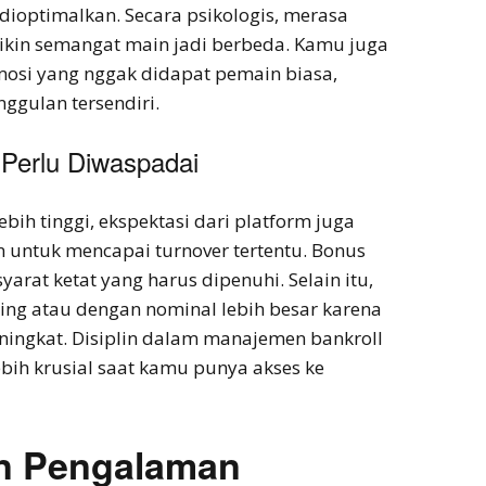
 dioptimalkan. Secara psikologis, merasa
ikin semangat main jadi berbeda. Kamu juga
mosi yang nggak didapat pemain biasa,
ggulan tersendiri.
Perlu Diwaspadai
lebih tinggi, ekspektasi dari platform juga
 untuk mencapai turnover tertentu. Bonus
arat ketat yang harus dipenuhi. Selain itu,
ing atau dengan nominal lebih besar karena
eningkat. Disiplin dalam manajemen bankroll
ebih krusial saat kamu punya akses ke
n Pengalaman