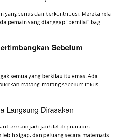
n yang serius dan berkontribusi. Mereka rela
ada pemain yang dianggap “bernilai” bagi
ipertimbangkan Sebelum
gak semua yang berkilau itu emas. Ada
 pikirkan matang-matang sebelum fokus
sa Langsung Dirasakan
an bermain jadi jauh lebih premium.
n lebih sigap, dan peluang secara matematis