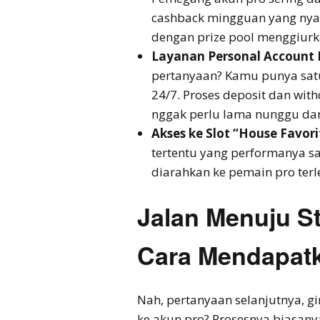
cashback mingguan yang nyat
dengan prize pool menggiurk
Layanan Personal Account
pertanyaan? Kamu punya sat
24/7. Proses deposit dan with
nggak perlu lama nunggu da
Akses ke Slot “House Favori
tertentu yang performanya san
diarahkan ke pemain pro terl
Jalan Menuju S
Cara Mendapat
Nah, pertanyaan selanjutnya, gi
ke akun pro? Prosesnya biasany