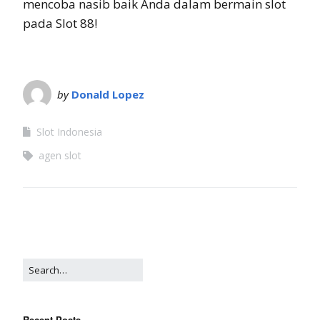
mencoba nasib baik Anda dalam bermain slot
pada Slot 88!
by
Donald Lopez
Slot Indonesia
agen slot
Recent Posts