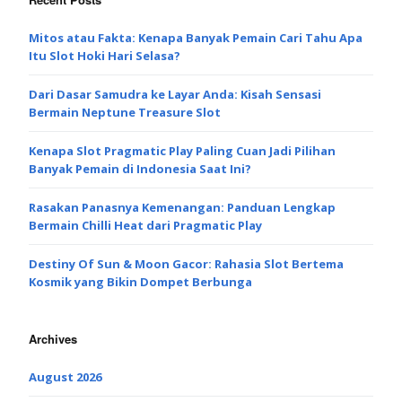
Mitos atau Fakta: Kenapa Banyak Pemain Cari Tahu Apa
Itu Slot Hoki Hari Selasa?
Dari Dasar Samudra ke Layar Anda: Kisah Sensasi
Bermain Neptune Treasure Slot
Kenapa Slot Pragmatic Play Paling Cuan Jadi Pilihan
Banyak Pemain di Indonesia Saat Ini?
Rasakan Panasnya Kemenangan: Panduan Lengkap
Bermain Chilli Heat dari Pragmatic Play
Destiny Of Sun & Moon Gacor: Rahasia Slot Bertema
Kosmik yang Bikin Dompet Berbunga
Archives
August 2026