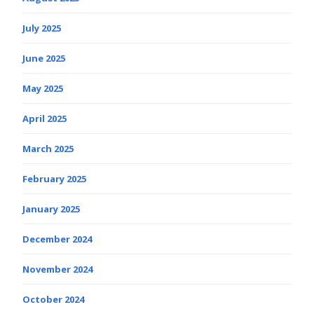
July 2025
June 2025
May 2025
April 2025
March 2025
February 2025
January 2025
December 2024
November 2024
October 2024