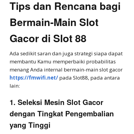
Tips dan Rencana bagi
Bermain-Main Slot
Gacor di Slot 88
Ada sedikit saran dan juga strategi siapa dapat
membantu Kamu memperbaiki probabilitas
menang Anda internal bermain-main slot gacor
https://fmwifi.net/
pada Slot88, pada antara
lain:
1. Seleksi Mesin Slot Gacor
dengan Tingkat Pengembalian
yang Tinggi