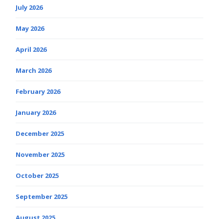
July 2026
May 2026
April 2026
March 2026
February 2026
January 2026
December 2025
November 2025
October 2025
September 2025
August 2025