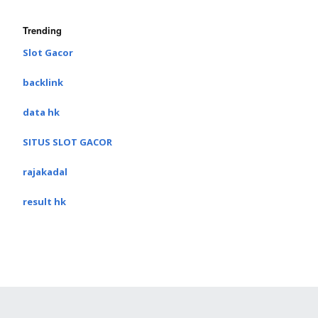
Trending
Slot Gacor
backlink
data hk
SITUS SLOT GACOR
rajakadal
result hk