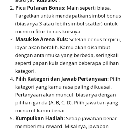
Picu Putaran Bonus:
Main seperti biasa.
Targetkan untuk mendapatkan simbol bonus
(biasanya 3 atau lebih simbol scatter) untuk
memicu fitur bonus kuisnya.
Masuk ke Arena Kuis:
Setelah bonus terpicu,
layar akan beralih. Kamu akan disambut
dengan antarmuka yang berbeda, seringkali
seperti papan kuis dengan beberapa pilihan
kategori.
Pilih Kategori dan Jawab Pertanyaan:
Pilih
kategori yang kamu rasa paling dikuasai.
Pertanyaan akan muncul, biasanya dengan
pilihan ganda (A, B, C, D). Pilih jawaban yang
menurut kamu benar.
Kumpulkan Hadiah:
Setiap jawaban benar
memberimu reward. Misalnya, jawaban