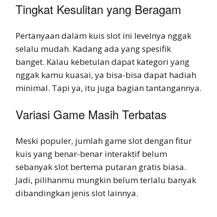
Tingkat Kesulitan yang Beragam
Pertanyaan dalam kuis slot ini levelnya nggak
selalu mudah. Kadang ada yang spesifik
banget. Kalau kebetulan dapat kategori yang
nggak kamu kuasai, ya bisa-bisa dapat hadiah
minimal. Tapi ya, itu juga bagian tantangannya.
Variasi Game Masih Terbatas
Meski populer, jumlah game slot dengan fitur
kuis yang benar-benar interaktif belum
sebanyak slot bertema putaran gratis biasa.
Jadi, pilihanmu mungkin belum terlalu banyak
dibandingkan jenis slot lainnya.