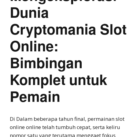
Dunia
Cryptomania Slot
Online:
Bimbingan
Komplet untuk
Pemain
Di Dalam beberapa tahun final, permainan slot
online online telah tumbuh cepat, serta keliru
nomor satu yang terutama menggaet fokus