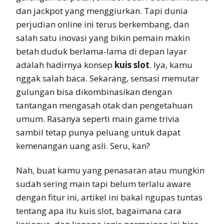
dan jackpot yang menggiurkan. Tapi dunia
perjudian online ini terus berkembang, dan
salah satu inovasi yang bikin pemain makin
betah duduk berlama-lama di depan layar
adalah hadirnya konsep
kuis slot
. Iya, kamu
nggak salah baca. Sekarang, sensasi memutar
gulungan bisa dikombinasikan dengan
tantangan mengasah otak dan pengetahuan
umum. Rasanya seperti main game trivia
sambil tetap punya peluang untuk dapat
kemenangan uang asli. Seru, kan?
Nah, buat kamu yang penasaran atau mungkin
sudah sering main tapi belum terlalu aware
dengan fitur ini, artikel ini bakal ngupas tuntas
tentang apa itu kuis slot, bagaimana cara