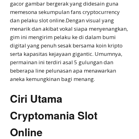
gacor gambar bergerak yang didesain guna
memesona sekumpulan fans cryptocurrency
dan pelaku slot online.Dengan visual yang
menarik dan akibat vokal siapa menyenangkan,
gim ini mengirim pelaku ke di dalam bumi
digital yang penuh sesak bersama koin kripto
serta kapasitas kejayaan gigantic. Umumnya,
permainan ini terdiri asal 5 gulungan dan
beberapa line pelunasan apa menawarkan
aneka kemungkinan bagi menang.
Ciri Utama
Cryptomania Slot
Online