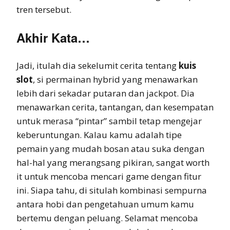
tren tersebut.
Akhir Kata…
Jadi, itulah dia sekelumit cerita tentang
kuis
slot
, si permainan hybrid yang menawarkan
lebih dari sekadar putaran dan jackpot. Dia
menawarkan cerita, tantangan, dan kesempatan
untuk merasa “pintar” sambil tetap mengejar
keberuntungan. Kalau kamu adalah tipe
pemain yang mudah bosan atau suka dengan
hal-hal yang merangsang pikiran, sangat worth
it untuk mencoba mencari game dengan fitur
ini. Siapa tahu, di situlah kombinasi sempurna
antara hobi dan pengetahuan umum kamu
bertemu dengan peluang. Selamat mencoba