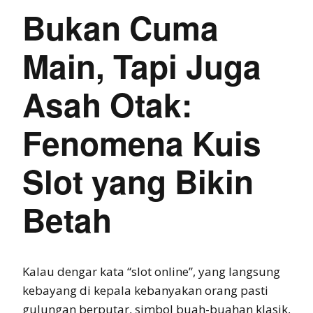
Bukan Cuma
Main, Tapi Juga
Asah Otak:
Fenomena Kuis
Slot yang Bikin
Betah
Kalau dengar kata “slot online”, yang langsung
kebayang di kepala kebanyakan orang pasti
gulungan berputar, simbol buah-buahan klasik,