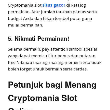
Cryptomania slot
situs gacor
di katalog
permainan. Atur jumlah taruhan pantas serta
budget Anda dan tekan tombol putar guna
mulai permainan.
5. Nikmati Permainan!
Selama bermain, pay attention simbol spesial
yang dapat memicu fitur bonus dan putaran
free.Nikmati masing-masing momen serta tidak
boleh forget untuk bermain serta cerdas.
Petunjuk bagi Menang
Cryptomania Slot