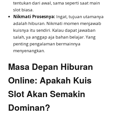
tentukan dari awal, sama seperti saat main
slot biasa.
Nikmati Prosesnya:
Ingat, tujuan utamanya
adalah hiburan. Nikmati momen menjawab
kuisnya itu sendiri. Kalau dapat jawaban
salah, ya anggap aja bahan belajar. Yang
penting pengalaman bermainnya
menyenangkan.
Masa Depan Hiburan
Online: Apakah Kuis
Slot Akan Semakin
Dominan?