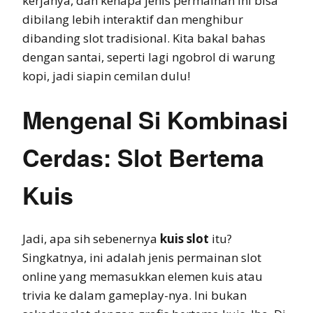
kerjanya, dan kenapa jenis permainan ini bisa
dibilang lebih interaktif dan menghibur
dibanding slot tradisional. Kita bakal bahas
dengan santai, seperti lagi ngobrol di warung
kopi, jadi siapin cemilan dulu!
Mengenal Si Kombinasi
Cerdas: Slot Bertema
Kuis
Jadi, apa sih sebenernya
kuis slot
itu?
Singkatnya, ini adalah jenis permainan slot
online yang memasukkan elemen kuis atau
trivia ke dalam gameplay-nya. Ini bukan