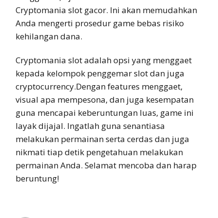
Cryptomania slot gacor. Ini akan memudahkan
Anda mengerti prosedur game bebas risiko
kehilangan dana.
Cryptomania slot adalah opsi yang menggaet
kepada kelompok penggemar slot dan juga
cryptocurrency.Dengan features menggaet,
visual apa mempesona, dan juga kesempatan
guna mencapai keberuntungan luas, game ini
layak dijajal. Ingatlah guna senantiasa
melakukan permainan serta cerdas dan juga
nikmati tiap detik pengetahuan melakukan
permainan Anda. Selamat mencoba dan harap
beruntung!