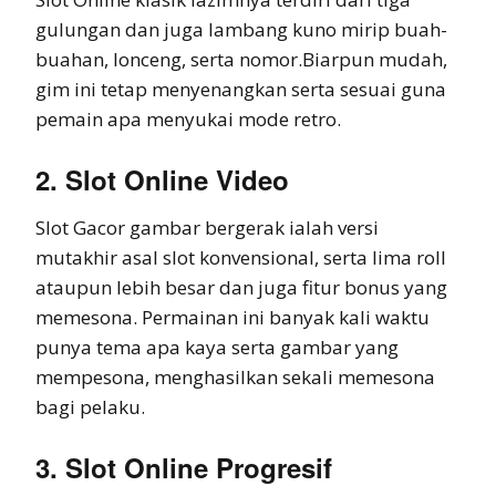
gulungan dan juga lambang kuno mirip buah-
buahan, lonceng, serta nomor.Biarpun mudah,
gim ini tetap menyenangkan serta sesuai guna
pemain apa menyukai mode retro.
2. Slot Online Video
Slot Gacor gambar bergerak ialah versi
mutakhir asal slot konvensional, serta lima roll
ataupun lebih besar dan juga fitur bonus yang
memesona. Permainan ini banyak kali waktu
punya tema apa kaya serta gambar yang
mempesona, menghasilkan sekali memesona
bagi pelaku.
3. Slot Online Progresif