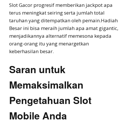
Slot Gacor progresif memberikan jackpot apa
terus meningkat seiring serta jumlah total
taruhan yang ditempatkan oleh pemain.Hadiah
Besar ini bisa meraih jumlah apa amat gigantic,
menjadikannya alternatif memesona kepada
orang-orang itu yang menargetkan
keberhasilan besar.
Saran untuk
Memaksimalkan
Pengetahuan Slot
Mobile Anda