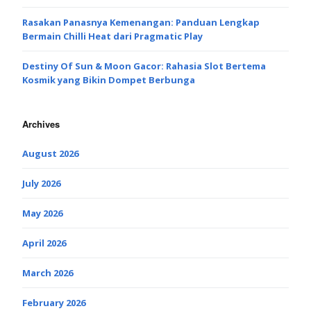
Rasakan Panasnya Kemenangan: Panduan Lengkap
Bermain Chilli Heat dari Pragmatic Play
Destiny Of Sun & Moon Gacor: Rahasia Slot Bertema
Kosmik yang Bikin Dompet Berbunga
Archives
August 2026
July 2026
May 2026
April 2026
March 2026
February 2026