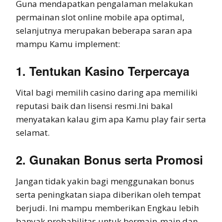
Guna mendapatkan pengalaman melakukan
permainan slot online mobile apa optimal,
selanjutnya merupakan beberapa saran apa
mampu Kamu implement:
1. Tentukan Kasino Terpercaya
Vital bagi memilih casino daring apa memiliki
reputasi baik dan lisensi resmi.Ini bakal
menyatakan kalau gim apa Kamu play fair serta
selamat.
2. Gunakan Bonus serta Promosi
Jangan tidak yakin bagi menggunakan bonus
serta peningkatan siapa diberikan oleh tempat
berjudi. Ini mampu memberikan Engkau lebih
banyak probabilitas untuk bermain-main dan