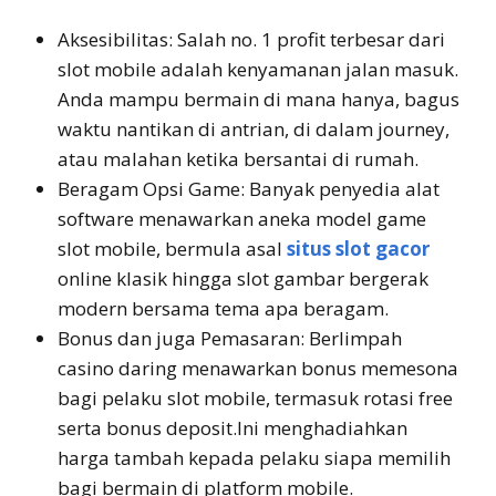
Aksesibilitas: Salah no. 1 profit terbesar dari
slot mobile adalah kenyamanan jalan masuk.
Anda mampu bermain di mana hanya, bagus
waktu nantikan di antrian, di dalam journey,
atau malahan ketika bersantai di rumah.
Beragam Opsi Game: Banyak penyedia alat
software menawarkan aneka model game
slot mobile, bermula asal
situs slot gacor
online klasik hingga slot gambar bergerak
modern bersama tema apa beragam.
Bonus dan juga Pemasaran: Berlimpah
casino daring menawarkan bonus memesona
bagi pelaku slot mobile, termasuk rotasi free
serta bonus deposit.Ini menghadiahkan
harga tambah kepada pelaku siapa memilih
bagi bermain di platform mobile.