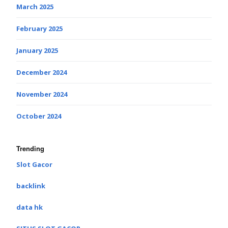
March 2025
February 2025
January 2025
December 2024
November 2024
October 2024
Trending
Slot Gacor
backlink
data hk