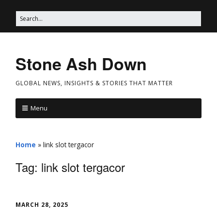
Stone Ash Down
GLOBAL NEWS, INSIGHTS & STORIES THAT MATTER
Menu
Home
»
link slot tergacor
Tag:
link slot tergacor
MARCH 28, 2025