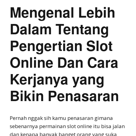
Mengenal Lebih
Dalam Tentang
Pengertian Slot
Online Dan Cara
Kerjanya yang
Bikin Penasaran
Pernah nggak sih kamu penasaran gimana
sebenarnya permainan slot online itu bisa jalan
dan kenapa banyak banget orang yang suka