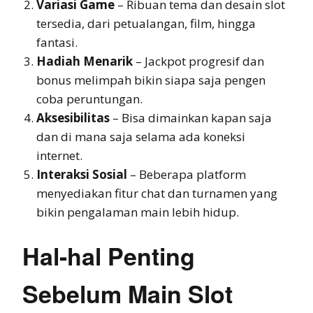
Variasi Game
– Ribuan tema dan desain slot
tersedia, dari petualangan, film, hingga
fantasi.
Hadiah Menarik
– Jackpot progresif dan
bonus melimpah bikin siapa saja pengen
coba peruntungan.
Aksesibilitas
– Bisa dimainkan kapan saja
dan di mana saja selama ada koneksi
internet.
Interaksi Sosial
– Beberapa platform
menyediakan fitur chat dan turnamen yang
bikin pengalaman main lebih hidup.
Hal-hal Penting
Sebelum Main Slot