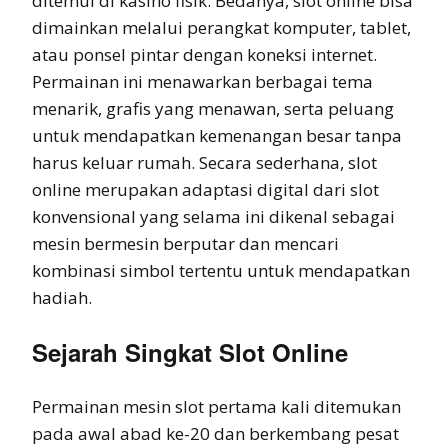
ditemui di kasino fisik. Bedanya, slot online bisa
dimainkan melalui perangkat komputer, tablet,
atau ponsel pintar dengan koneksi internet.
Permainan ini menawarkan berbagai tema
menarik, grafis yang menawan, serta peluang
untuk mendapatkan kemenangan besar tanpa
harus keluar rumah. Secara sederhana, slot
online merupakan adaptasi digital dari slot
konvensional yang selama ini dikenal sebagai
mesin bermesin berputar dan mencari
kombinasi simbol tertentu untuk mendapatkan
hadiah.
Sejarah Singkat Slot Online
Permainan mesin slot pertama kali ditemukan
pada awal abad ke-20 dan berkembang pesat