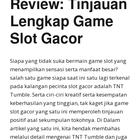
Review: Tinjauan
Lengkap Game
Slot Gacor
Siapa yang tidak suka bermain game slot yang
menampilkan sensasi serta manfaat besar?
salah satu game siapa saat ini satu lagi terkenal
pada kalangan pecinta slot gacor adalah TNT
Tumble. Serta ciri-ciri kreatif serta kesempatan
keberhasilan yang tinggian, tak kaget jika game
slot gacor yang satu ini memperoleh tinjauan
positif asal sekumpulan tokohnya. Di Dalam
artikel yang satu ini, kita hendak membahas
melalui detail mengenai TNT Tumble dan juga