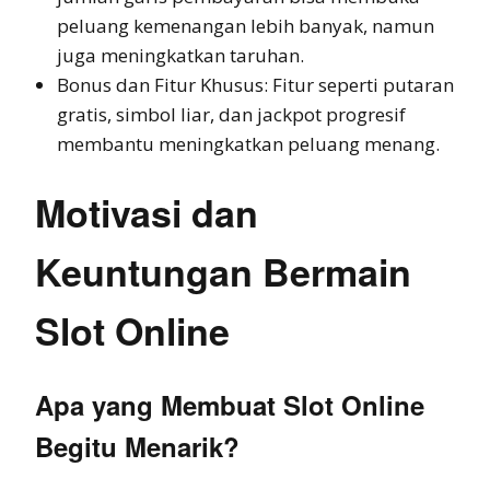
peluang kemenangan lebih banyak, namun
juga meningkatkan taruhan.
Bonus dan Fitur Khusus: Fitur seperti putaran
gratis, simbol liar, dan jackpot progresif
membantu meningkatkan peluang menang.
Motivasi dan
Keuntungan Bermain
Slot Online
Apa yang Membuat Slot Online
Begitu Menarik?