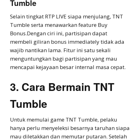
Tumble
Selain tingkat RTP LIVE siapa menjulang, TNT
Tumble serta menawarkan feature Buy
Bonus.Dengan ciri ini, partisipan dapat
membeli giliran bonus immediately tidak ada
wajib nantikan lama. Fitur ini satu sekali
menguntungkan bagi partisipan yang mau
mencapai kejayaan besar internal masa cepat.
3. Cara Bermain TNT
Tumble
Untuk memulai game TNT Tumble, pelaku
hanya perlu menyeleksi besarnya taruhan siapa
mau diletakkan dan memutar putaran. Setelah