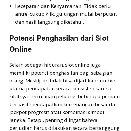
Kecepatan dan Kenyamanan: Tidak perlu
antre, cukup klik, gulungan mulai berputar,
dan hasil langsung diketahui.
Potensi Penghasilan dari Slot
Online
Selain sebagai hiburan, slot online juga
memiliki potensi penghasilan bagi sebagian
orang. Meskipun tidak bisa dijadikan sumber
utama pendapatan secara konsisten karena
sifatnya permainan peluang, beberapa pemain
berhasil mendapatkan kemenangan besar dari
jackpot progresif atau kombinasi simbol
langka. Tetapi, penting diingat bahwa
perjudian harus dilakukan secara bertanggung