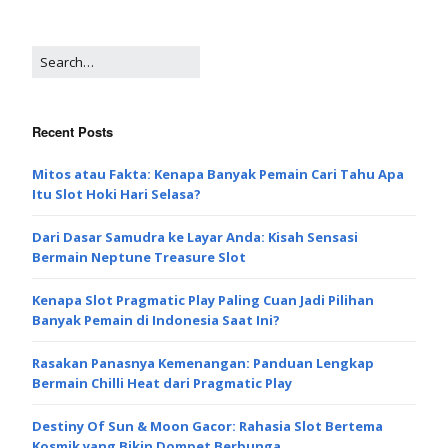
Recent Posts
Mitos atau Fakta: Kenapa Banyak Pemain Cari Tahu Apa
Itu Slot Hoki Hari Selasa?
Dari Dasar Samudra ke Layar Anda: Kisah Sensasi
Bermain Neptune Treasure Slot
Kenapa Slot Pragmatic Play Paling Cuan Jadi Pilihan
Banyak Pemain di Indonesia Saat Ini?
Rasakan Panasnya Kemenangan: Panduan Lengkap
Bermain Chilli Heat dari Pragmatic Play
Destiny Of Sun & Moon Gacor: Rahasia Slot Bertema
Kosmik yang Bikin Dompet Berbunga