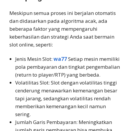
Meskipun semua proses ini berjalan otomatis
dan didasarkan pada algoritma acak, ada
beberapa faktor yang mempengaruhi
keberhasilan dan strategi Anda saat bermain
slot online, seperti:
Jenis Mesin Slot:
wa77
Setiap mesin memiliki
pola pembayaran dan tingkat pengembalian
(return to player/RTP) yang berbeda.
Volatilitas Slot: Slot dengan volatilitas tinggi
cenderung menawarkan kemenangan besar
tapi jarang, sedangkan volatilitas rendah
memberikan kemenangan kecil namun
sering.
Jumlah Garis Pembayaran: Meningkatkan
jumlah garis pembayaran bisa membuka