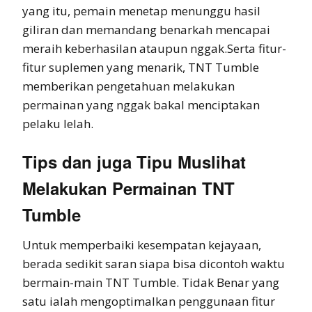
yang itu, pemain menetap menunggu hasil
giliran dan memandang benarkah mencapai
meraih keberhasilan ataupun nggak.Serta fitur-
fitur suplemen yang menarik, TNT Tumble
memberikan pengetahuan melakukan
permainan yang nggak bakal menciptakan
pelaku lelah.
Tips dan juga Tipu Muslihat
Melakukan Permainan TNT
Tumble
Untuk memperbaiki kesempatan kejayaan,
berada sedikit saran siapa bisa dicontoh waktu
bermain-main TNT Tumble. Tidak Benar yang
satu ialah mengoptimalkan penggunaan fitur