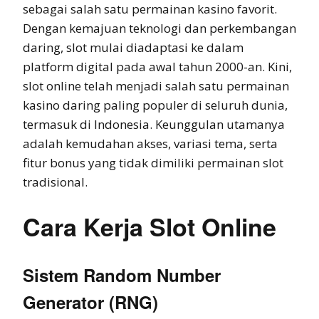
sebagai salah satu permainan kasino favorit.
Dengan kemajuan teknologi dan perkembangan
daring, slot mulai diadaptasi ke dalam
platform digital pada awal tahun 2000-an. Kini,
slot online telah menjadi salah satu permainan
kasino daring paling populer di seluruh dunia,
termasuk di Indonesia. Keunggulan utamanya
adalah kemudahan akses, variasi tema, serta
fitur bonus yang tidak dimiliki permainan slot
tradisional.
Cara Kerja Slot Online
Sistem Random Number
Generator (RNG)